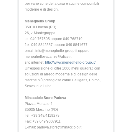
per varie zone della casa e cucine componibili
moderne e di design.
Meneghello Group
35010 Limena (PD)
26, v. Montegrappa
tel: 049 767505 oppure 049 768719
fax: 049 8842587 oppure 049 8841677
email: info@meneghello-group.it oppure
meneghellovacanze@alice.it
sito internet:
http://www.meneghello-group.it/
Un'esposizione di oltre 1000 metri quadrati con
soluzioni di arredo moderne e di design delle
marche più prestigiose come Calligaris, Doimo,
Scavolini e Lube.
Minacciolo Store Padova
Piazza Mercato 4
35035 Mestrino (PD)
Tel: +39 348/4119279
Fax: +39 049/9007911
E-mail: padova.store@minacciolo.it