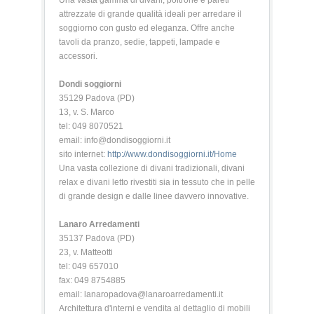
Una vasta gamma di divani, poltrone e pareti
attrezzate di grande qualità ideali per arredare il
soggiorno con gusto ed eleganza. Offre anche
tavoli da pranzo, sedie, tappeti, lampade e
accessori.
Dondi soggiorni
35129 Padova (PD)
13, v. S. Marco
tel: 049 8070521
email: info@dondisoggiorni.it
sito internet:
http://www.dondisoggiorni.it/Home
Una vasta collezione di divani tradizionali, divani
relax e divani letto rivestiti sia in tessuto che in pelle
di grande design e dalle linee davvero innovative.
Lanaro Arredamenti
35137 Padova (PD)
23, v. Matteotti
tel: 049 657010
fax: 049 8754885
email: lanaropadova@lanaroarredamenti.it
Architettura d'interni e vendita al dettaglio di mobili