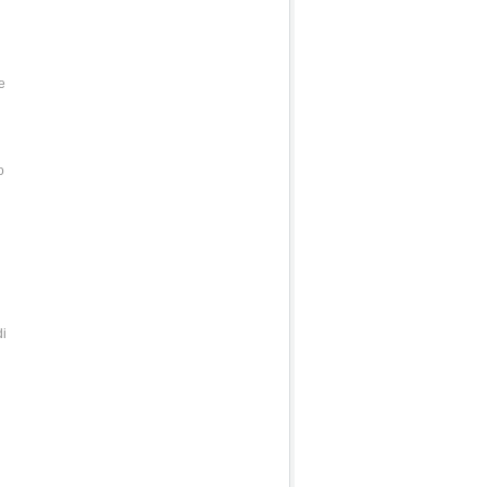
e
o
di