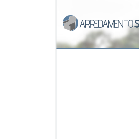
ARREDAMENTO
S