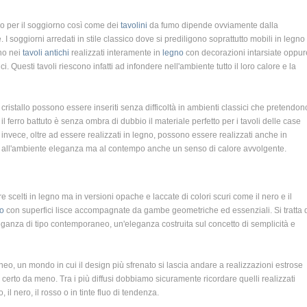
lo per il soggiorno così come dei
tavolini
da fumo dipende ovviamente dalla
 I soggiorni arredati in stile classico dove si prediligono soprattutto mobili in legno
ano nei
tavoli antichi
realizzati interamente in
legno
con decorazioni intarsiate oppur
ci. Questi tavoli riescono infatti ad infondere nell'ambiente tutto il loro calore e la
 cristallo possono essere inseriti senza difficoltà in ambienti classici che pretendon
ferro battuto è senza ombra di dubbio il materiale perfetto per i tavoli delle case
i
invece, oltre ad essere realizzati in legno, possono essere realizzati anche in
o all'ambiente eleganza ma al contempo anche un senso di calore avvolgente.
 scelti in legno ma in versioni opache e laccate di colori scuri come il nero e il
ro
con superfici lisce accompagnate da gambe geometriche ed essenziali. Si tratta 
'eleganza di tipo contemporaneo, un'eleganza costruita sul concetto di semplicità e
o, un mondo in cui il design più sfrenato si lascia andare a realizzazioni estrose
erto da meno. Tra i più diffusi dobbiamo sicuramente ricordare quelli realizzati
, il nero, il rosso o in tinte fluo di tendenza.