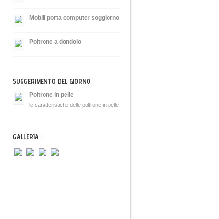
Mobili porta computer soggiorno
Poltrone a dondolo
SUGGERIMENTO DEL GIORNO
Poltrone in pelle
le caratteristiche delle poltrone in pelle
GALLERIA