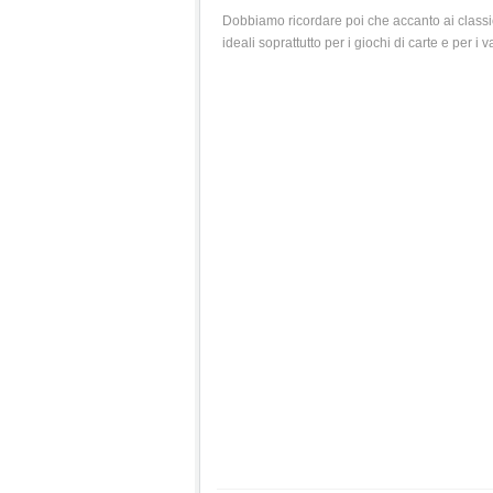
Dobbiamo ricordare poi che accanto ai classic
ideali soprattutto per i giochi di carte e per i v