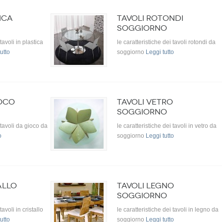
ICA
TAVOLI ROTONDI
SOGGIORNO
tavoli in plastica
le caratteristiche dei tavoli rotondi da
utto
soggiorno
Leggi tutto
IOCO
TAVOLI VETRO
SOGGIORNO
 tavoli da gioco da
le caratteristiche dei tavoli in vetro da
o
soggiorno
Leggi tutto
ALLO
TAVOLI LEGNO
SOGGIORNO
tavoli in cristallo
le caratteristiche dei tavoli in legno da
utto
soggiorno
Leggi tutto