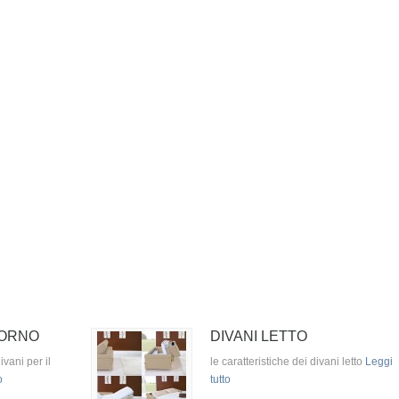
IORNO
DIVANI LETTO
ivani per il
le caratteristiche dei divani letto
Leggi
o
tutto