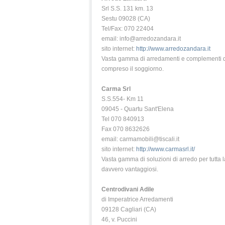
Srl S.S. 131 km. 13
Sestu 09028 (CA)
Tel/Fax: 070 22404
email: info@arredozandara.it
sito internet:
http://www.arredozandara.it
Vasta gamma di arredamenti e complementi di a
compreso il soggiorno.
Carma Srl
S.S.554- Km 11
09045 - Quartu Sant'Elena
Tel 070 840913
Fax 070 8632626
email: carmamobili@tiscali.it
sito internet:
http://www.carmasrl.it/
Vasta gamma di soluzioni di arredo per tutta 
davvero vantaggiosi.
Centrodivani Adile
di Imperatrice Arredamenti
09128 Cagliari (CA)
46, v. Puccini