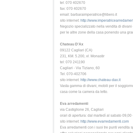
tel: 070 402670
fax: 070 402670
email: barbaraimperatrice@libero.it
sito internet:
http://www.imperatricearredamen
Negozio specializzato nella vendita di divan
per le altre zone della casa ponendo una gran
Chateau D'Ax
09122 Cagliari (CA)
231, KM. 5.200, vl. Monastir
tel: 070 241190
Cagliari - Via Tiziano, 60
Tel. 070-402706
sito internet:
http://www.chateau-dax.it
Vasta gamma di divani, mobili per il soggiorn
casa come la camera da letto.
Eva arredamenti
via Castiglione 26, Cagliari
orari di apertura: dal martedì al sabato 09,00 
sito internet:
http://www.evarredamenti.com
Eva arredamenti con i suoi tre punti vendita s