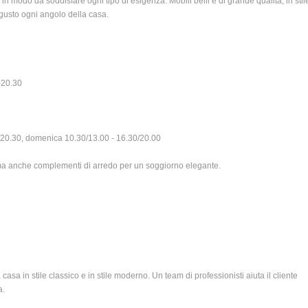
 in modo da soddisfare ogni tipo di esigenza. Mobili belli e di grande qualità, in stil
 gusto ogni angolo della casa.
-20.30
0/20.30, domenica 10.30/13.00 - 16.30/20.00
to ma anche complementi di arredo per un soggiorno elegante.
casa in stile classico e in stile moderno. Un team di professionisti aiuta il cliente
a.