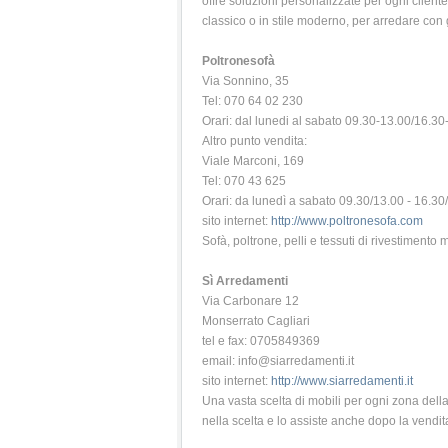
offre soluzioni personalizzate per ogni cliente
classico o in stile moderno, per arredare con
Poltronesofà
Via Sonnino, 35
Tel: 070 64 02 230
Orari: dal lunedi al sabato 09.30-13.00/16.30
Altro punto vendita:
Viale Marconi, 169
Tel: 070 43 625
Orari: da lunedì a sabato 09.30/13.00 - 16.3
sito internet:
http://www.poltronesofa.com
Sofà, poltrone, pelli e tessuti di rivestimen
Sì Arredamenti
Via Carbonare 12
Monserrato Cagliari
tel e fax: 0705849369
email: info@siarredamenti.it
sito internet:
http://www.siarredamenti.it
Una vasta scelta di mobili per ogni zona della 
nella scelta e lo assiste anche dopo la vendit