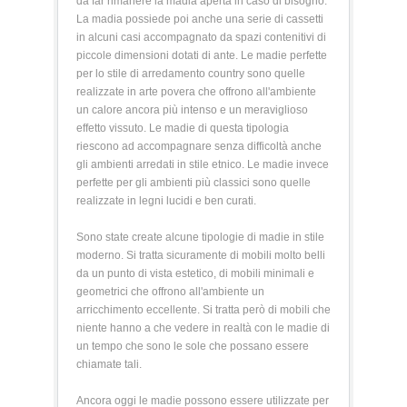
da far rimanere la madia aperta in caso di bisogno.
La madia possiede poi anche una serie di cassetti
in alcuni casi accompagnato da spazi contenitivi di
piccole dimensioni dotati di ante. Le madie perfette
per lo stile di arredamento country sono quelle
realizzate in arte povera che offrono all'ambiente
un calore ancora più intenso e un meraviglioso
effetto vissuto. Le madie di questa tipologia
riescono ad accompagnare senza difficoltà anche
gli ambienti arredati in stile etnico. Le madie invece
perfette per gli ambienti più classici sono quelle
realizzate in legni lucidi e ben curati.
Sono state create alcune tipologie di madie in stile
moderno. Si tratta sicuramente di mobili molto belli
da un punto di vista estetico, di mobili minimali e
geometrici che offrono all'ambiente un
arricchimento eccellente. Si tratta però di mobili che
niente hanno a che vedere in realtà con le madie di
un tempo che sono le sole che possano essere
chiamate tali.
Ancora oggi le madie possono essere utilizzate per