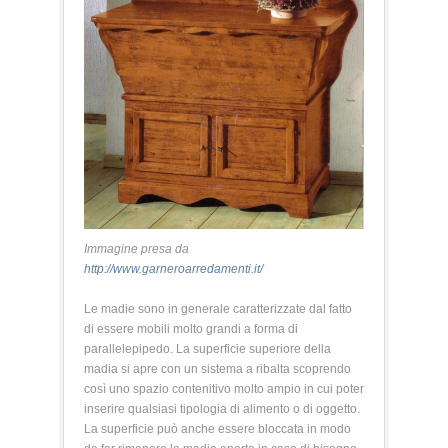
Immagine presa da
http://www.garneroarredamenti.it/
Le madie sono in generale caratterizzate dal fatto
di essere mobili molto grandi a forma di
parallelepipedo. La superficie superiore della
madia si apre con un sistema a ribalta scoprendo
così uno spazio contenitivo molto ampio in cui poter
inserire qualsiasi tipologia di alimento o di oggetto.
La superficie può anche essere bloccata in modo