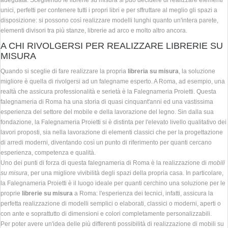
adeguata. Scegliendo le librerie su misura si può decidere di realizzare elementi
unici, perfetti per contenere tutti i propri libri e per sffruttare al meglio gli spazi a
disposizione: si possono così realizzare modelli lunghi quanto un'intera parete,
elementi divisori tra più stanze, librerie ad arco e molto altro ancora.
A CHI RIVOLGERSI PER REALIZZARE LIBRERIE SU
MISURA
Quando si sceglie di fare realizzare la propria
libreria su misura
, la soluzione
migliore è quella di rivolgersi ad un falegname esperto. A Roma, ad esempio, una
realtà che assicura professionalità e serietà è la Falegnameria Proietti. Questa
falegnameria di Roma ha una storia di quasi cinquant'anni ed una vastissima
esperienza del settore del mobile e della lavorazione del legno. Sin dalla sua
fondazione, la Falegnameria Proietti si è distinta per l'elevato livello qualitativo dei
lavori proposti, sia nella lavorazione di elementi classici che per la progettazione
di arredi moderni, diventando così un punto di riferimento per quanti cercano
esperienza, competenza e qualità.
Uno dei punti di forza di questa falegnameria di Roma è la realizzazione di
mobili
su misura
, per una migliore vivibilità degli spazi della propria casa. In particolare,
la Falegnameria Proietti è il luogo ideale per quanti cerchino una soluzione per le
proprie
librerie su misura
a Roma: l'esperienza dei tecnici, infatti, assicura la
perfetta realizzazione di modelli semplici o elaborati, classici o moderni, aperti o
con ante e soprattutto di dimensioni e colori completamente personalizzabili.
Per poter avere un'idea delle più differenti possibilità di realizzazione di mobili su