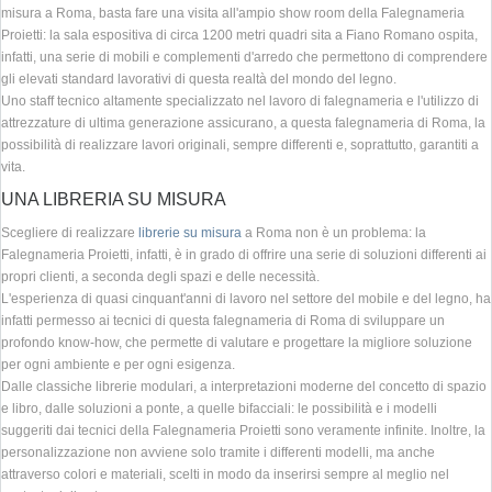
misura a Roma, basta fare una visita all'ampio show room della Falegnameria
Proietti: la sala espositiva di circa 1200 metri quadri sita a Fiano Romano ospita,
infatti, una serie di mobili e complementi d'arredo che permettono di comprendere
gli elevati standard lavorativi di questa realtà del mondo del legno.
Uno staff tecnico altamente specializzato nel lavoro di falegnameria e l'utilizzo di
attrezzature di ultima generazione assicurano, a questa falegnameria di Roma, la
possibilità di realizzare lavori originali, sempre differenti e, soprattutto, garantiti a
vita.
UNA LIBRERIA SU MISURA
Scegliere di realizzare
librerie su misura
a Roma non è un problema: la
Falegnameria Proietti, infatti, è in grado di offrire una serie di soluzioni differenti ai
propri clienti, a seconda degli spazi e delle necessità.
L'esperienza di quasi cinquant'anni di lavoro nel settore del mobile e del legno, ha
infatti permesso ai tecnici di questa falegnameria di Roma di sviluppare un
profondo know-how, che permette di valutare e progettare la migliore soluzione
per ogni ambiente e per ogni esigenza.
Dalle classiche librerie modulari, a interpretazioni moderne del concetto di spazio
e libro, dalle soluzioni a ponte, a quelle bifacciali: le possibilità e i modelli
suggeriti dai tecnici della Falegnameria Proietti sono veramente infinite. Inoltre, la
personalizzazione non avviene solo tramite i differenti modelli, ma anche
attraverso colori e materiali, scelti in modo da inserirsi sempre al meglio nel