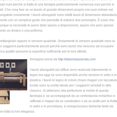
i vuoi perchè si tratta di una famiglia particolarmente numerosa vuoi perchè si
spiti. Che cosa fare se un tavolo di grande dimensioni proprio non può entrare nel
lungabile ovviamente. I tavoli allungabili sono infatti tavoli di dimensioni abbastanz
mente con un semplice gesto che permette di estrarre due prolunghe. È ovvio che
munque la necessità di avere dello spazio a disposizione, spazio che però spesso
ndo un divano o una poltrona.
oni rettangolari oppure in versioni quadrate. Ovviamente le versioni quadrate sono la
no soggiorni particolarmente piccoli perchè sono tavoli che riescono ad occupare
a quattro persone la superficie sufficiente per le loro attività.
Immagine presa da
http://latavolaquarrata.com
I tavoli allungabili più diffusi sono realizzati interamente in
legno ma oggi ne sono disponibili anche versioni in vetro e in
plastica. I tavoli in legno di colore chiaro magari con laccature
lucide sono la scelta ideale per i soggiorni arredati in stile
classico. Si abbinano alla perfezione ai mobili di questa
tipologia e, se accompagnati da un centrotavola romantico e
raffinato e magari da un candelabro o da un piatto per la frutt
in vetro o in porcellana, si omogenizzano talmente tanto da
n tutta la loro eleganza.