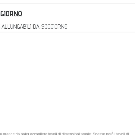
GGIORNO
LI ALLUNGABILI DA SOGGIORNO
 grande da poter accogliere tavoli di dimensioni ampie. Spesso però i tavoli di