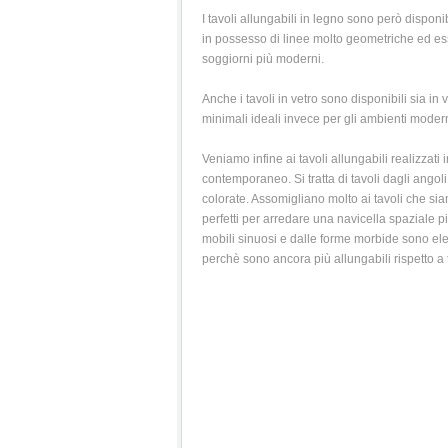
I tavoli allungabili in legno sono però dispon
in possesso di linee molto geometriche ed ess
soggiorni più moderni.
Anche i tavoli in vetro sono disponibili sia in 
minimali ideali invece per gli ambienti modern
Veniamo infine ai tavoli allungabili realizzati 
contemporaneo. Si tratta di tavoli dagli angol
colorate. Assomigliano molto ai tavoli che sia
perfetti per arredare una navicella spaziale p
mobili sinuosi e dalle forme morbide sono eleg
perchè sono ancora più allungabili rispetto a tut