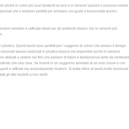
ibili anche in colori più scuri tendenti al nero e in versioni opache e possono essere
enziali che li rendono perfetti per arredare con gusto e funzionalità anche i
versioni semplici e raffinate ideali per gli ambienti classici che in versioni più
i.
in plastica. Questi tavoli sono perfetti per i soggiorni di coloro che amano il design
i smussati spesso realizzati in plastica bianca ma disponibili anche in versioni
mo abituati a vedere nei film che parlano di futuro e fantascienza tanto da sembrar
iuttosto che una casa. Se inseriti in un soggiorno arredato di un solo colore e con
anti e raffinati ma assolutamente moderni. Si tratta infine di tavoli molto funzionali
ti gli altri modelli a loro simili.