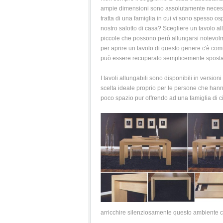
ampie dimensioni sono assolutamente necessar
tratta di una famiglia in cui vi sono spesso o
nostro salotto di casa? Scegliere un tavolo al
piccole che possono però allungarsi notevol
per aprire un tavolo di questo genere c'è co
può essere recuperato semplicemente sposta
I tavoli allungabili sono disponibili in versi
scelta ideale proprio per le persone che han
poco spazio pur offrendo ad una famiglia di circ
arricchire silenziosamente questo ambiente co