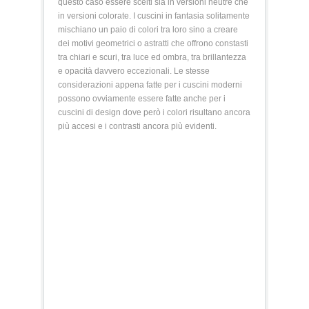
questo caso essere scelti sia in versioni neutre che
in versioni colorate. I cuscini in fantasia solitamente
mischiano un paio di colori tra loro sino a creare
dei motivi geometrici o astratti che offrono constasti
tra chiari e scuri, tra luce ed ombra, tra brillantezza
e opacità davvero eccezionali. Le stesse
considerazioni appena fatte per i cuscini moderni
possono ovviamente essere fatte anche per i
cuscini di design dove però i colori risultano ancora
più accesi e i contrasti ancora più evidenti.